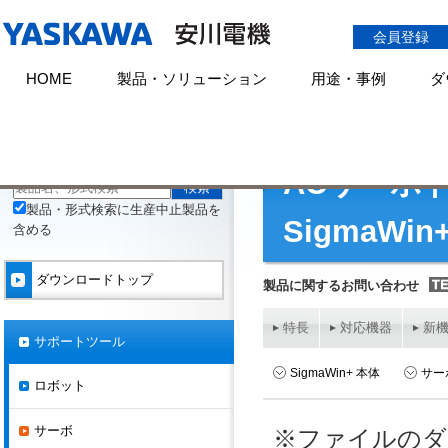
会員登録
HOME
製品・ソリューション
用途・事例
ダ
HOME
ダウンロード
サポートツール
サーボ
SigmaWin+ Ver.7
製品・形式検索
全文検索
ACサーボ
製品・形式検索に生産中止製品を
SigmaWin
含める
ダウンロードトップ
製品に関するお問い合わせ
特長
対応機器
新
サポートツール
SigmaWin+ 本体
サー
ロボット
サーボ
※ファイルのダ