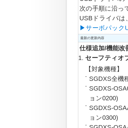
次の手順に沿っ
USBドライバは、
▶サーボパック
最新の更新内容
仕様追加/機能改
セーフティオプ
【対象機種】
SGDXS全機
SGDXS-O
ョン0200)
SGDXS-O
ョン0300)
SGDXS-O