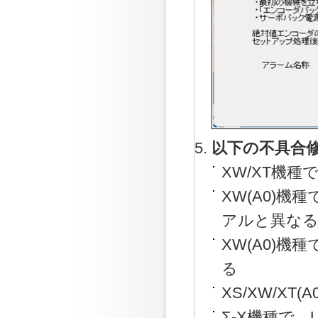
以下の不具合
XW/XT機
XW(A0)機
アルと異な
XW(A0)機
る
XS/XW/XT
Σ-X機種で、