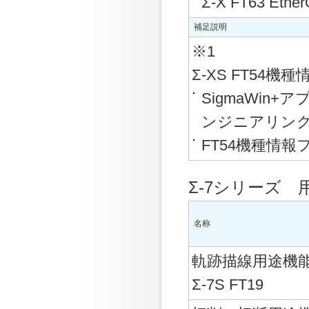
Σ-X FT63 E
補足説明
※1
Σ-XS FT5
SigmaWin
ンジニアリング
FT54機種情報
Σ-7シリーズ 
名称
軌跡描線用途機
Σ-7S FT19