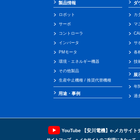
製品情報
ダ
ロボット
カ
サーボ
マ
コントローラ
C
インバータ
サ
PMモータ
各
環境・エネルギー機器
技
その他製品
展
生産中止機種 / 推奨代替機種
年
用途・事例
過
YouTube 【安川電機】e-メカサイ
サイトマップ
e-メカサイトのご利用にあたって