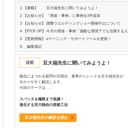
1.【連載】
豆大福先生に聞いてみようよ！
2.【お知らせ】
「用途・事例」に事例を2件追加
3.【お知らせ】
国際ウエルディングショー開催中止について
4.【PICK UP】
今月の用途・事例「過酷な環境下でも活躍する人
5.【更新情報】
eラーニング・サポートツールを更新！
6. 編集後記
連載
豆大福先生に聞いてみようよ！
製品にまつわる疑問や活用法、業界のトレンドを豆大福先生が
分かりやすく解説します。
今回のテーマは……
スパッタを極限まで低減！
進化する安川独自の溶接工法
豆大福先生の解説を読む