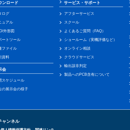
ウンロード
サービス・サポート
タログ
アフターサービス
ニュアル
スクール
AD/外形図
よくあるご質問（FAQ）
ポートツール
ショールーム（実機評価など）
種ファイル
オンライン相談
術資料
クラウドサービス
輸出該非判定
示会
製品へのPCB含有について
間スケジュール
去の展示会の様子
トチャンネル
個人情報保護方針
関連リンク