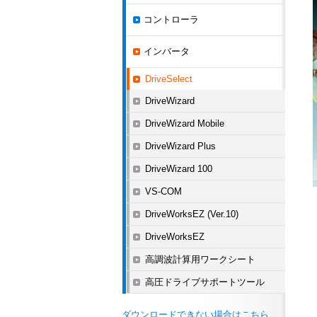
コントローラ
インバータ
DriveSelect
DriveWizard
DriveWizard Mobile
DriveWizard Plus
DriveWizard 100
VS-COM
DriveWorksEZ (Ver.10)
DriveWorksEZ
高調波計算用ワークシート
高圧ドライブサポートツール
ダウンロードできない場合はこちら