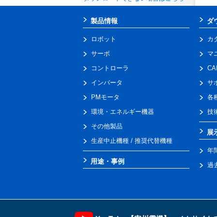
製品情報
ダ
ロボット
カ
サーボ
マ
コントローラ
C
インバータ
サ
PMモータ
各
環境・エネルギー機器
技
その他製品
展
生産中止機種 / 推奨代替機種
年
用途・事例
過