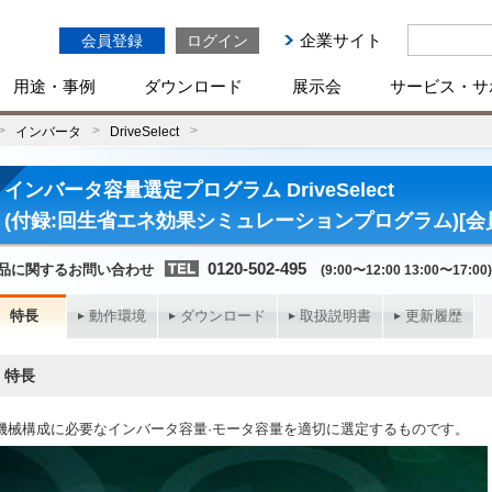
企業サイト
会員登録
ログイン
用途・事例
ダウンロード
展示会
サービス・サ
インバータ
DriveSelect
インバータ容量選定プログラム DriveSelect
(付録:回生省エネ効果シミュレーションプログラム)[会
0120-502-495
品に関するお問い合わせ
(9:00〜12:00 13:00〜17:00)
特長
動作環境
ダウンロード
取扱説明書
更新履歴
特長
機械構成に必要なインバータ容量·モータ容量を適切に選定するものです。