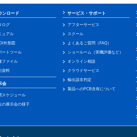
ウンロード
サービス・サポート
タログ
アフターサービス
ニュアル
スクール
AD/外形図
よくあるご質問（FAQ）
ポートツール
ショールーム（実機評価など）
種ファイル
オンライン相談
術資料
クラウドサービス
輸出該非判定
示会
製品へのPCB含有について
間スケジュール
去の展示会の様子