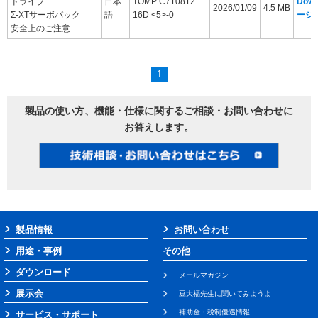
ドライブ
日本
TOMP C710812
Dow
2026/01/09
4.5 MB
Σ-XTサーボパック
語
16D <5>-0
ージ
安全上のご注意
1
製品の使い方、機能・仕様に関するご相談・お問い合わせに
お答えします。
製品情報
お問い合わせ
用途・事例
その他
ダウンロード
メールマガジン
展示会
豆大福先生に聞いてみようよ
補助金・税制優遇情報
サービス・サポート