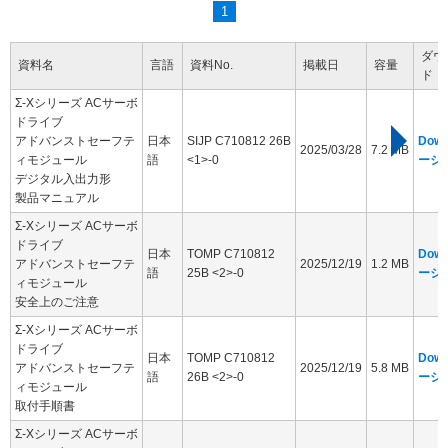
1
ダウ
資料名
言語
資料No.
掲載日
容量
ド
Σ-Xシリーズ ACサーボ
ドライブ
アドバンストセーフテ
日本
SIJP C710812 26B
Dow
2025/03/28
7.2 MB
ィモジュール
語
<1>-0
ージ
デジタル入出力形
製品マニュアル
Σ-Xシリーズ ACサーボ
ドライブ
日本
TOMP C710812
Dow
アドバンストセーフテ
2025/12/19
1.2 MB
語
25B <2>-0
ージ
ィモジュール
安全上のご注意
Σ-Xシリーズ ACサーボ
ドライブ
日本
TOMP C710812
Dow
アドバンストセーフテ
2025/12/19
5.8 MB
語
26B <2>-0
ージ
ィモジュール
取付手順書
Σ-Xシリーズ ACサーボ