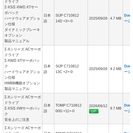
ドライブ
Σ-XS/Σ-XW/Σ-XTサー
ボパック
日本
SIJP C710812
Dow
ハードウェアオプショ
2025/09/26
4.7 MB
語
14D <3>-0
ージ
ン仕様
ダイナミックブレーキ
オプション
製品マニュアル
Σ-Xシリーズ ACサーボ
ドライブ
Σ-XW/Σ-XTサーボパッ
ク
日本
SIJP C710812
Dow
2025/09/26
4.2 MB
ハードウェアオプショ
語
13C <2>-0
ージ
ン仕様
HWBB機能オプション
製品マニュアル
Σ-Xシリーズ ACサーボ
ドライブ
日本
TOMP C710812
Dow
2026/06/12
Σ-XS/Σ-XWサーボパッ
9.7 MB
語
00G <11>-0
ージ
ク
安全上のご注意
Σ-Xシリーズ ACサーボ