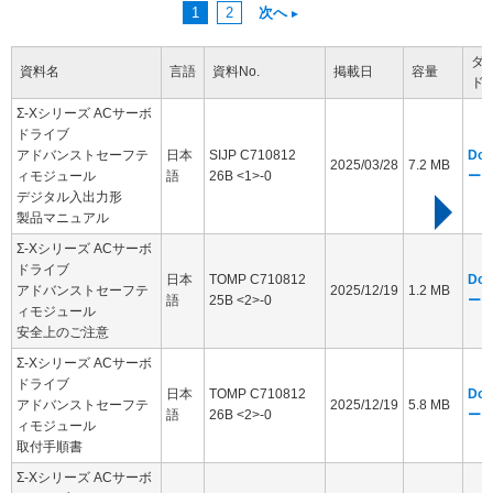
1
2
次へ
ダ
資料名
言語
資料No.
掲載日
容量
ド
Σ-Xシリーズ ACサーボ
ドライブ
アドバンストセーフテ
日本
SIJP C710812
Dow
2025/03/28
7.2 MB
ィモジュール
語
26B <1>-0
ー
デジタル入出力形
製品マニュアル
Σ-Xシリーズ ACサーボ
ドライブ
日本
TOMP C710812
Dow
アドバンストセーフテ
2025/12/19
1.2 MB
語
25B <2>-0
ー
ィモジュール
安全上のご注意
Σ-Xシリーズ ACサーボ
ドライブ
日本
TOMP C710812
Dow
アドバンストセーフテ
2025/12/19
5.8 MB
語
26B <2>-0
ー
ィモジュール
取付手順書
Σ-Xシリーズ ACサーボ