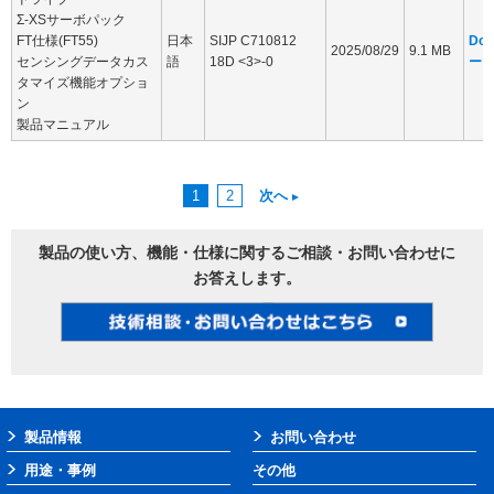
Σ-XSサーボパック
FT仕様(FT55)
日本
SIJP C710812
Dow
2025/08/29
9.1 MB
センシングデータカス
語
18D <3>-0
ー
タマイズ機能オプショ
ン
製品マニュアル
1
2
次へ
製品の使い方、機能・仕様に関するご相談・お問い合わせに
お答えします。
製品情報
お問い合わせ
用途・事例
その他