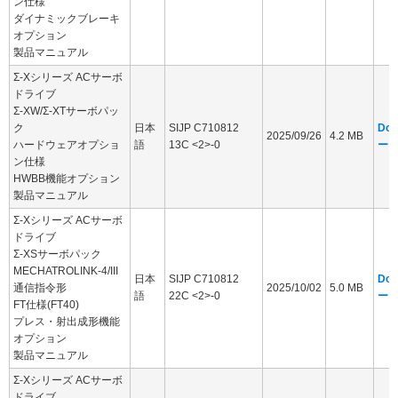
ン仕様
ダイナミックブレーキ
オプション
製品マニュアル
Σ-Xシリーズ ACサーボ
ドライブ
Σ-XW/Σ-XTサーボパッ
ク
日本
SIJP C710812
Dow
2025/09/26
4.2 MB
ハードウェアオプショ
語
13C <2>-0
ー
ン仕様
HWBB機能オプション
製品マニュアル
Σ-Xシリーズ ACサーボ
ドライブ
Σ-XSサーボパック
MECHATROLINK-4/III
日本
SIJP C710812
Dow
通信指令形
2025/10/02
5.0 MB
語
22C <2>-0
ー
FT仕様(FT40)
プレス・射出成形機能
オプション
製品マニュアル
Σ-Xシリーズ ACサーボ
ドライブ