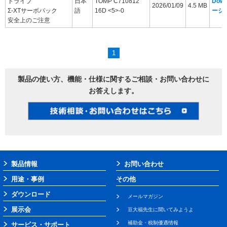
ドライブ
日本
TOMP C710812
Dow
2026/01/09
4.5 MB
Σ-XTサーボパック
語
16D <5>-0
ージ
安全上のご注意
1
製品の使い方、機能・仕様に関するご相談・お問い合わせに
お答えします。
製品情報
お問い合わせ
用途・事例
その他
ダウンロード
メールマガジン
展示会
豆大福先生に聞いてみようよ
補助金・税制優遇情報
サービス・サポート