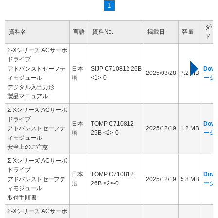
1
ダウ
資料名
言語
資料No.
掲載日
容量
ド
Σ-Xシリーズ ACサーボ
ドライブ
アドバンストセーフテ
日本
SIJP C710812 26B
Dow
2025/03/28
7.2 MB
ィモジュール
語
<1>-0
ージ
デジタル入出力形
製品マニュアル
Σ-Xシリーズ ACサーボ
ドライブ
日本
TOMP C710812
Dow
アドバンストセーフテ
2025/12/19
1.2 MB
語
25B <2>-0
ージ
ィモジュール
安全上のご注意
Σ-Xシリーズ ACサーボ
ドライブ
日本
TOMP C710812
Dow
アドバンストセーフテ
2025/12/19
5.8 MB
語
26B <2>-0
ージ
ィモジュール
取付手順書
Σ-Xシリーズ ACサーボ