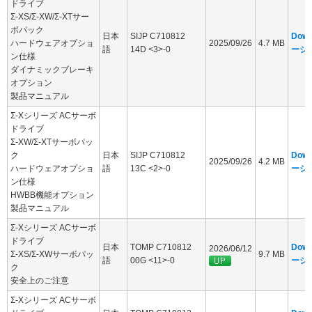
ドライブ
Σ-XS/Σ-XW/Σ-XTサー
ボパック
日本
SIJP C710812
Dow
ハードウェアオプショ
2025/09/26
4.7 MB
語
14D <3>-0
ージ
ン仕様
ダイナミックブレーキ
オプション
製品マニュアル
Σ-Xシリーズ ACサーボ
ドライブ
Σ-XW/Σ-XTサーボパッ
ク
日本
SIJP C710812
Dow
2025/09/26
4.2 MB
ハードウェアオプショ
語
13C <2>-0
ージ
ン仕様
HWBB機能オプション
製品マニュアル
Σ-Xシリーズ ACサーボ
ドライブ
日本
TOMP C710812
Dow
2026/06/12
Σ-XS/Σ-XWサーボパッ
9.7 MB
語
00G <11>-0
ージ
ク
安全上のご注意
Σ-Xシリーズ ACサーボ