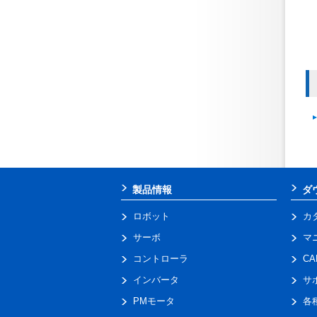
製品情報
ダ
ロボット
カ
サーボ
マ
コントローラ
C
インバータ
サ
PMモータ
各