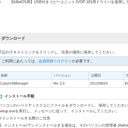
∗
【64bitOS用】USB付きコピーユニットJVOP-181用ドライバを使用
ダウンロード
下記のテキストリンクをクリックし、任意の場所に保存してください。
ご利用にあたっては、
会員登録 / ログイン
が必要です。
名称
バージョン
公開日
CopyUnitManager
Ver. 2.0
2012/08/24
約
インストール手順
パソコンのハードディスク上にファイルをダウンロードし、保存してくださ
Setup.exeを実行し、メッセージに従って、インストールしてください。
※インストールする際のご注意
インストール/アンインストールする場合は、そのパソコンの管理者 (Admini