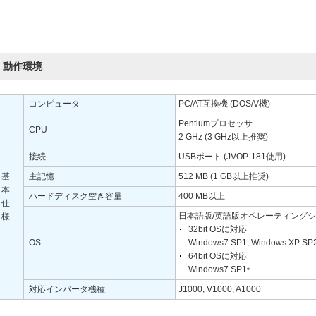
動作環境
コンピュータ
PC/AT互換機 (DOS/V機)
Pentiumプロセッサ
CPU
2 GHz (3 GHz以上推奨)
接続
USBポート (JVOP-181使用)
基
主記憶
512 MB (1 GB以上推奨)
本
ハードディスク空き容量
400 MB以上
仕
日本語版/英語版オペレーティング
様
32bit OSに対応
OS
Windows7 SP1, Windows XP SP
64bit OSに対応
Windows7 SP1
*
対応インバータ機種
J1000, V1000, A1000