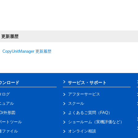
更新履歴
CopyUnitManager 更新履歴
ウンロード
サービス・サポート
タログ
アフターサービス
ニュアル
スクール
AD/外形図
よくあるご質問（FAQ）
ポートツール
ショールーム（実機評価など）
種ファイル
オンライン相談