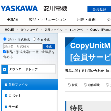
会員登録
HOME
製品・ソリューション
用途・事例
ダ
HOME
ダウンロード
各種ファイル
インバータ
CopyUnitMana
製品・形式検索
全文検索
CopyUni
製品・形式検索に生産中止製品を
[会員サービ
含める
ダウンロードトップ
製品に関するお問い合わせ
各種ファイル
特長
動作環境
ロボット
特長
サーボ