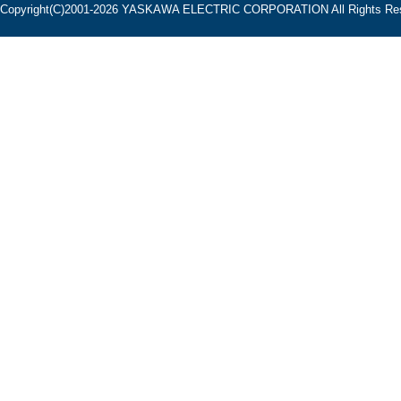
Copyright(C)2001‐2026 YASKAWA ELECTRIC CORPORATION All Rights Res