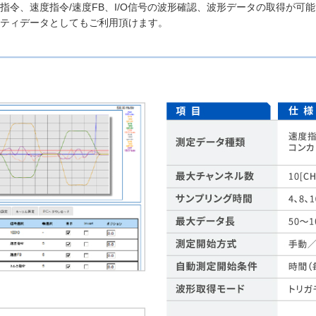
指令、速度指令/速度FB、I/O信号の波形確認、波形データの取得が
ティデータとしてもご利用頂けます。