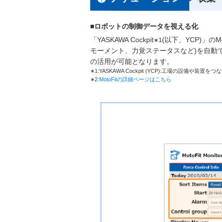
■ロボットの制御データを視える化
「YASKAWA Cockpit
(以下、YCP)」の
∗1
モーメント、力覚ステータスなど)を自動
の活用が可能となります。
∗1:YASKAWA Cockpit (YCP):工場の
∗2:
MotoFitの詳細ページはこちら