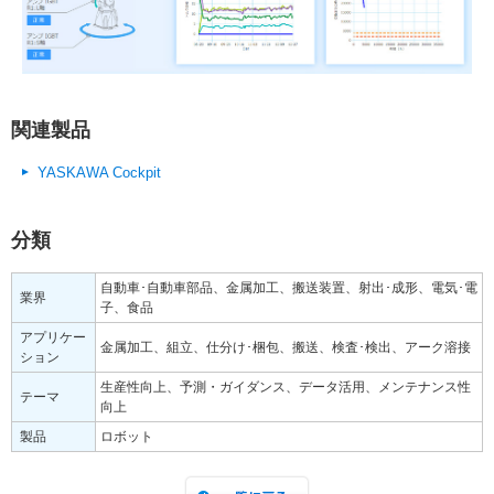
関連製品
YASKAWA Cockpit
分類
自動車･自動車部品、金属加工、搬送装置、射出･成形、電気･電
業界
子、食品
アプリケー
金属加工、組立、仕分け･梱包、搬送、検査･検出、アーク溶接
ション
生産性向上、予測・ガイダンス、データ活用、メンテナンス性
テーマ
向上
製品
ロボット