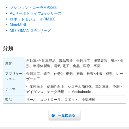
マシンコントローラMP3300
ACサーボドライブΣ-7シリーズ
ロボットモジュールRM100
MotoMINI
MOTOMAN-GPシリーズ
分類
自動車･自動車部品、液晶製造、金属加工、搬送装置、射出･成
業界
形、半導体製造、電気･電子、食品、医療・医薬
アプリケー
金属加工、組立、仕分け･梱包、搬送、検査･検出、成形、レー
ション
ザー加工
生産性向上、信頼性向上、システム簡略化、高効率化、予測・
テーマ
ガイダンス、データ活用、i
-Mechatronics
3
製品
サーボ、コントローラ、ロボット、小型機種