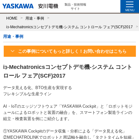
製品・技術情報
サイト
MENU
HOME
用途・事例
i
-Mechatronicsコンセプトデモ機-システム コントロール フェア(SCF)2017
3
用途・事例
この事例についてもっと詳しく！お問い合わせはこちら
i
-Mechatronicsコンセプトデモ機-システム コント
3
ロール フェア(SCF)2017
データ見える化、BTO生産を実現する
フレキシブルな生産ライン
AI・IoTのエッジソフトウェア「YASKAWA Cockpit」と「ロボットモジ
ュールによるロボットと装置の融合」を、スマートフォン製造ラインの
組立・検査装置を例にご紹介します。
①YASKAWA Cockpitのデータ収集・分析による「データ見える化」
②MECHATROLINKでロボットと周辺軸を融合し「タクトタイムを短縮」