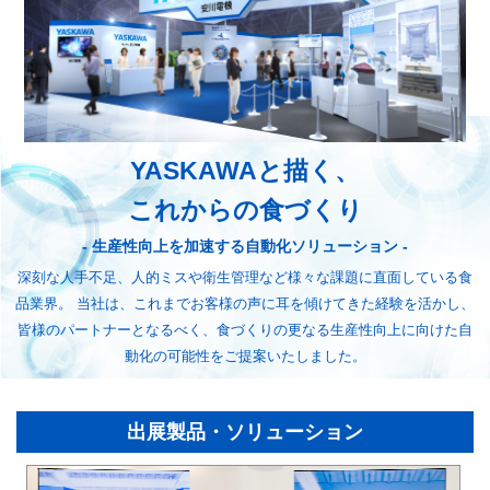
YASKAWAと描く、
これからの食づくり
- 生産性向上を加速する自動化ソリューション -
深刻な人手不足、人的ミスや衛生管理など
様々な課題に直面している食
品業界。
当社は、これまでお客様の声に耳を傾けてきた経験を活かし、
皆様のパートナーとなるべく、食づくりの更なる生産性向上に向けた
自
動化の可能性をご提案いたしました。
出展製品・ソリューション