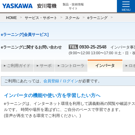
製品・技術情報
サイト
MENU
HOME
サービス・サポート
スクール
eラーニング
eラーニング[会員サービス]
0930-25-2548
eラーニングに関するお問い合わせ
インバータ事
(9:00〜12:00 13:00〜17:00 ※
ご利用ガイド
サーボ
コントローラ
インバータ
ロ
ご利用にあたっては、
会員登録 / ログイン
が必要です。
インバータの機能や使い方を学習したい方へ
eラーニングは、インターネット環境を利用して講義動画の閲覧や確認テ
ルです。 時間や場所を選ばずに、ご自分のペースで学習できます。
(音声が再生できる環境でご利用ください。)