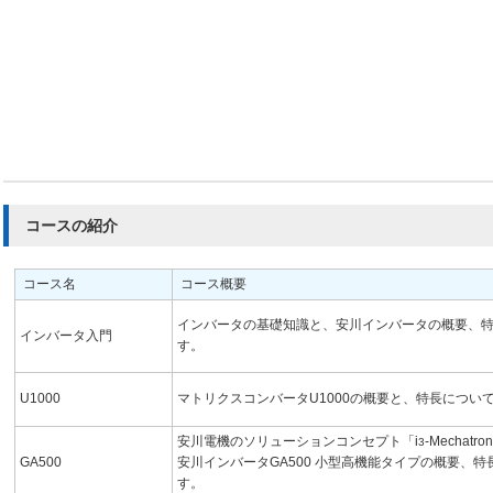
コースの紹介
コース名
コース概要
インバータの基礎知識と、安川インバータの概要、
インバータ入門
す。
U1000
マトリクスコンバータU1000の概要と、特長につい
安川電機のソリューションコンセプト「i
-Mechatr
3
GA500
安川インバータGA500 小型高機能タイプの概要、
す。