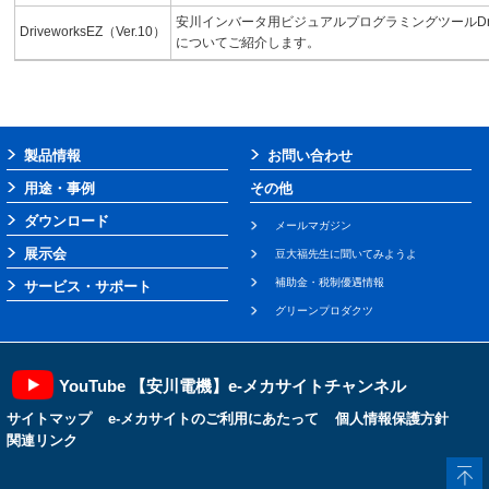
安川インバータ用ビジュアルプログラミングツールDriv
DriveworksEZ（Ver.10）
についてご紹介します。
製品情報
お問い合わせ
用途・事例
その他
ダウンロード
メールマガジン
展示会
豆大福先生に聞いてみようよ
補助金・税制優遇情報
サービス・サポート
グリーンプロダクツ
YouTube 【安川電機】e-メカサイトチャンネル
サイトマップ
e-メカサイトのご利用にあたって
個人情報保護方針
関連リンク