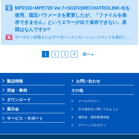
MP2310+MPE720 Ver.7+SGDV(MECHATROLINK-II)を
使用、固定パラメータを変更したが、「ファイルを保
存できません」というエラーが出て保存できない。原
因はなんですか?
サーボオン状態またはサーボパックにモーションコマンドを発行している場合は書き込みができません。原因は特定できませんが上記になっていないかを確認ください。
1
2
3
4
次へ
製品情報
お問い合わせ
用途・事例
その他
ダウンロード
メールマガジン
展示会
豆大福先生に聞いてみようよ
補助金・税制優遇情報
サービス・サポート
グリーンプロダクツ