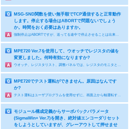
MSG-SND関数を使い無手順でTCP通信すると正常動作
します。停止する場合はABORTで問題ないでしょう
か。時間をおく必要はありますか。
強制停止はABORTですが、送ってる途中で停止させることは出来ません。一旦停止するとコネクションも切れるので、再度コネクションから行う必要がありますが1分間のインターバルが必要です。
MPE720 Ver.7を使用して、ウオッチでレジスタの値を
変更しました。何時有効になりますか?
ウオッチ、レジスタリスト、調整パネルでは、レジスタのモニタと同時に値の設定ができます。値を変更した場合は、変更した時点から有効になります。
MPE720でテスト運転ができません。原因はなんです
か?
テスト運転はユーザプログラムを使用せずに、画面上から軸運転する機能です。システム内部でモーションパラメータを使用しています。ラダー図面からモーションパラメ-タを設定していないことが必要です。運転できない場合、ラダー図面を「無効」にして運転可能かご確認ください。
モジュール構成定義からサーボパックパラメータ
(SigmaWin+ Ver.7)を開き、絶対値エンコーダリセット
をしようとしていますが、グレーアウトして押せませ