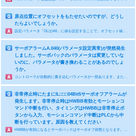
原点位置にオフセットをもたせたいのですが、どうし
たらよいでしょうか。
設定パラメータ「OL□□48」に値を設定することで、オフセット値を設定することができます。
サーボアラームA.040(パラメータ設定異常)が突然発生
しました。サーボパックのパラメータは変更していな
いのに、パラメータが書き換わることがあるのでしょ
うか。
コントローラが自動的に書き込むパラメータが一部あります。また、アプリケーションで直接パラメータを編集することも可能です。まずは、PE720を使用して、アラームが発生しているパラメータ番号をご確認ください。
非常停止時にたまにIL□□□04Bit5サーボオフアラームが
発生します。非常停止時はHWBB有効とモーションコ
マンド中断を行い、タイミングはHWBBは非常停止ボ
タンから入力、モーションコマンド中断はPLCから中
断を行っています。原因を教えてください
HWBBが有効になるとサーボパックはサーボオフ状態となります。PLCとは非同期のため遅れてモーションコマンド中断(OW□□□08 = 0)する場合があり、このときIL□□□04Bit5がONになると考えられます。対策としてはSVCのワーニングIL□□□02BitAサーボドライバ停止信号入力中ワーニングをモニタし、このビットがONの場合モーションコマンド中断を行うようにしてください。