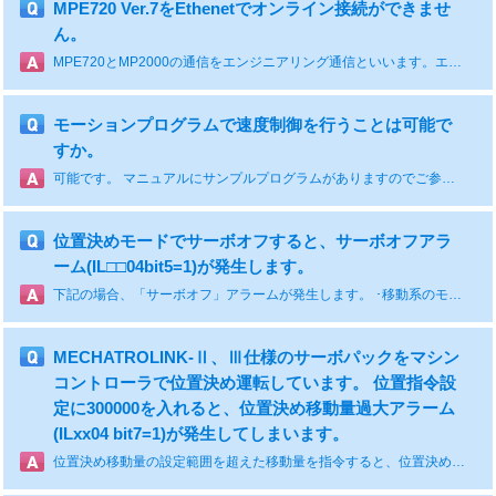
MPE720 Ver.7をEthenetでオンライン接続ができませ
ん。
MPE720とMP2000の通信をエンジニアリング通信といいます。エンジニアリング通信では、IP番号の設定のみで通信できます。1)接続にあたって、下記を確認ください。･LANケーブルはクロスケーブルを使用しているか。 コントローラとPCを直接接続する場合はクロスケーブルを使用します(注)。 間にHUBを入れる場合は、クロスケーブル/ストレートケーブルどちらも使用可能です。･WINDOWS-7の場合、インターネットプロトコルはVer.4を選択。･パソコンのIP番号は正しく設定されているか。 IPアドレス :192.168. 1. ***(***は1以外の任意の番号) サブネットマスク:255.255.255. 0注)LANポートによってはストレートケーブルも使用できます。2)上記を確認後、セルフコンフィグレーションを実行してください。 通信設定の通信ポートを上記で設定したIPアドレスを選択してオンライン接続してください。
モーションプログラムで速度制御を行うことは可能で
すか。
可能です。 マニュアルにサンプルプログラムがありますのでご参照ください。 ■MP2000シリーズの場合 付録B.3(モーションプログラムで速度制御を行う) https://www.e-mechatronics.com/download/manual/download.html?qCategory=%E3%82%B3%E3%83%B3%E3%83%88%E3%83%AD%E3%83%BC%E3%83%A9&qLang=en&qTarget=731 ■MP3000シリーズの場合 付録B.3(モーションプログラムで速度制御を行う) https://www.e-mechatronics.com/download/manual/download.html?qCategory=%E3%82%B3%E3%83%B3%E3%83%88%E3%83%AD%E3%83%BC%E3%83%A9&qLang=en&qTarget=1174
位置決めモードでサーボオフすると、サーボオフアラ
ーム(IL□□04bit5=1)が発生します。
下記の場合、「サーボオフ」アラームが発生します。 ･移動系のモーションコマンドを発行状態でサーボオフする。 ･サーボオフ状態で移動系のモーションコマンドを発行する。 移動系モーションコマンドの正しい制御シーケンスは サーボオン→モーションコマンドを発行→モーションコマンドを0(NOP)→サーボオフとなります。
MECHATROLINK-Ⅱ、Ⅲ仕様のサーボパックをマシン
コントローラで位置決め運転しています。 位置指令設
定に300000を入れると、位置決め移動量過大アラーム
(ILxx04 bit7=1)が発生してしまいます。
位置決め移動量の設定範囲を超えた移動量を指令すると、位置決め移動量過大アラームが発生します。パルスに換算した移動量が31bit以下になるよう設定してください。 なお、その他のモーションアラームに関しては、以下マニュアルを参照ください。 ■MECHATROLINK-Ⅱの場合 4.4.3章(4)アラーム https://www.e-mechatronics.com/download/manual/download.html?qCategory=%E3%82%B3%E3%83%B3%E3%83%88%E3%83%AD%E3%83%BC%E3%83%A9&qLang=en&qTarget=1186 ■MECHATROLINK-Ⅲの場合 3.4.3章モニタパラメータ詳細（アラーム） https://www.e-mechatronics.com/download/manual/download.html?qCategory=%E3%82%B3%E3%83%B3%E3%83%88%E3%83%AD%E3%83%BC%E3%83%A9&qLang=en&qTarget=1161