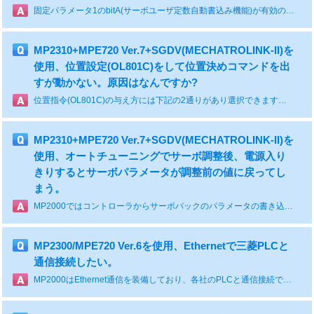
固定パラメータ1のbitA(サーボユーザ定数自動書込み機能)が有効の場合は、書き換えた時点から有効になります。現在値のみ変更した場合は、電源再投入で「始動時の値」に戻ります。電源再投入後も設定保持したい場合は「始動時の値」を変更してください。「始動時の値」を変更すると「現在値」も同時に書きかわります。 「始動時の値」を変更した後はフラッシュ保存を行ってください。 ただし、ラダープログラムで設定パラメータ(位置ループゲイン、速度ループゲインの現在値)をご使用されている場合は上書きされる可能性がございます。
MP2310+MPE720 Ver.7+SGDV(MECHATROLINK-II)を
使用、位置設定(OL801C)をして位置決めコマンドを出
すが動かない。原因はなんですか?
位置指令(OL801C)の与え方には下記の2通りがあり選択できます。増分値加算方式の場合、指定した位置にいかない場合があります。一長一短がありますのでアプリケーションに応じて選択ください。＜増分値加算方式＞ 移動量=(今回のOL801Cの値)-(前回のOL801Cの値) 注)「前回のOL801Cの値」:OW8008=1が指令されたスキャン以前のOL801Cの値 「今回のOL801Cの値」:OW8008=1が指令されたスキャンのOL801Cの値 ･現在の位置から上記の移動量だけ移動します。 ･モーションコマンド中断後、同一値を指令しても移動しません。 ･マニュアル移動(位置決めコマンド以外の移動)を介入した場合、OL801Cが更新されないため、以降マニュアル移動分がシフトします。 ・位置決めコマンドと同一スキャン、もしくは後のスキャンで指令値を設定してください。 ＜絶対位置指令方式＞ 移動位置=今回のOL801Cの値 ･機械座標系の位置を指定します。 指令した機械座標系の位置に必ず移動します。
MP2310+MPE720 Ver.7+SGDV(MECHATROLINK-II)を
使用、オートチューニングでサーボ調整後、電源入り
きりするとサーボパラメータが調整前の値に戻ってし
まう。
MP2000ではコントローラからサーボパックのパラメータの書き込みができます。サーボパラメータ画面からの変更のほか、設定パラメータからも変更できます。1)サーボパックのゲインはMP2000の設定パラメータを使用して書き換えができます。 「サーボユーザ定数自動書き込み機能(固定パラメータ1:機能選択フラグ1、BitA)」を有効(デフォルト)にします。 下記のサーボゲイン関係の設定パラメータを「自動反映パラメータ」と言います。(設定パラメータ画面で黄色表示されます。) 自動反映パラメータを画面操作またはラダー図面から変更するとサーボパックパラメータに自動反映され有効となります。･位置決め完了幅(注):OLxx1E /Pn522･位置ループゲイン:OWxx2E /Pn102･速度フィードフォワード補償:OWxx30 /Pn109･位置ループ積分時定数:OWxx32 /Pn11f･速度ループ積分時定数:OWxx34 /Pn101･加速度/加速時定数:OLxx36 /Pn836･減速度/減速時定数OLxx38 /Pn583c･フィルタ時定数:OWxx3A /Pn811,Pn812 2)上記の「自動反映パラメータ」は、下記の条件でサーボパックのパラメータ(RAM)を書き換えます。 ･MECHATROLINKの通信確立(電源投入またはMECHATROLINKリセット時) したがってオートチューニングなど、サーボパック側でこれらのパラメータを変更した場合は「自動反映パラメータ」にその値を反映しておく必要があります。 反映をしないと、チューニング結果は設定パラメータの値で上書きされて消去されます。 操作:サーボの名称欄を右クリック → 「自動反映パラメータ更新(サーボ→コントローラ)」を選択 注)位置決め完了幅の単位は設定パラメータは指令単位ですが、サーボパックパラメータに反映される場合はパルス数に変換されて書き込まれます。
MP2300/MPE720 Ver.6を使用、Ethernetで三菱PLCと
通信接続したい。
MP2000はEthernet通信を装備しており、各社のPLCと通信接続できます。詳細はEthernet接続ガイド(e-メカに掲載)に記載していますので参照ください。1)CPU搭載のEthernet通信を使用する場合(MP2400/MP2300S/MP2310/CPU-03/CPU-04) 2つの通信方式が選択できます。 ･メッセージ通信 :通信関数を使用(マスタ/スレーブ)します。1局のみ「自動受信」が可能です。 ･IOメッセージ通信:サイクリック通信(マスタ)で、通信関数は不要です。R/Wの2ポートを使用します。 両方式とも各社PLCに対応した通信プロトコルが選択できます。 ･安川電機、MPシリーズ:拡張メモバス ･三菱電機、Qシリーズ :MELSEC(A互換1E)またはMELSEC(QnA互換3E) 注)三菱側Ethernetの動作設定は「RUN中書き込みを許可する」にします。 注)EthernetがQシリーズ内蔵CPUタイプ(Q03UDVCPU)の場合はオープン方式を"MCプロトコル"に設定します。 ･オムロン :OMRON(FINS) ･キーエンス :MELSEC(QnA互換3E) ･横河電機 :MODBUS/TCP ･その他PLC:無手順2)Ethernet通信モジュール(218IF-02)を使用する場合。 メッセージ通信を使用します。(「自動受信」はなし) IOメッセージ通信は使用できません。3)Ethernet通信モジュール(218IF-01)を使用する場合。 メッセージ通信を使用します。MELSEC(QnA互換3E)、OMRON(FINS)は使用できません。 IOメッセージ通信は使用できません。4)PLC以外との接続 ･PCとの接続については、通信マニュアルを参照ください。 ･タッチパネルとの接続はPLCと同様の方法で接続できます。(自動受信が使用できます。)注)データサイズについて プロトコルにより、通信データサイズは変わります。通信マニュアルを参照ください。