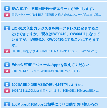
SVA-01で「累積回転数受信エラー」が発生します。
固定パラメータNo1.Bit7「電源投入時絶対値エンコーダ読み出し選択」の設定が「1：実行しない」が選択さていないか確認ください。設定されてない場合は、「0：実行する」に設定してください。
LIO-01の入出力レジスタを同一アドレスに変更するこ
とはできますか。 現在はIW00410、OW00411になって
いますが、IW00410、OW00410にすることはできます
か。
LIO-01、02およびMECHATROLINK-ⅡのI/Oモジュールについては重複不可になっています。 LIO-04など重複可能なものもありますが、そちらは重複しないといけない仕様です。 詳細は以下のマニュアルを参照ください。 I/Oモジュールユーザーズマニュアル https://www.e-mechatronics.com/download/manual/download.html?qCategory=%E3%82%B3%E3%83%B3%E3%83%88%E3%83%AD%E3%83%BC%E3%83%A9&qLang=en&qTarget=794
EtherNET/IPモジュールのppsを教えてください。
EtherNET/IPモジュールのppsは1280ppsとなります。
100BASEと10BASEの違いは何でしょうか。
100BASEは100Mbps対応となります。10BASEは10Mbps対応となります。
100Mbpsと10Mbpsは相手により自動で切り替わるの