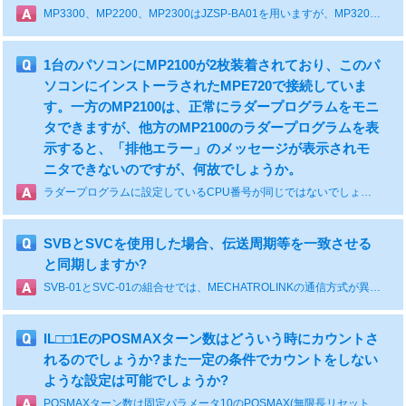
MP3300、MP2200、MP2300はJZSP-BA01を用いますが、MP3200のみ、JEPMC-OP3005を用います。
1台のパソコンにMP2100が2枚装着されており、このパ
ソコンにインストーラされたMPE720で接続していま
す。一方のMP2100は、正常にラダープログラムをモニ
タできますが、他方のMP2100のラダープログラムを表
示すると、「排他エラー」のメッセージが表示されモ
ニタできないのですが、何故でしょうか。
ラダープログラムに設定しているCPU番号が同じではないでしょうか。MPE720でMP2100に接続する場合は、オンライン情報にてCPU番号を正しく設定していただく必要があります。どちらのラダープログラムも同じCPU番号が設定されていると、同じMP2100にアクセスしようとしていて「排他エラー」となっています。MP2100のDSWと同じCPU番号をそれぞれのラダープログラムに設定してログインしてください。
SVBとSVCを使用した場合、伝送周期等を一致させる
と同期しますか?
SVB-01とSVC-01の組合せでは、MECHATROLINKの通信方式が異なりますので、同一伝送周期の設定であっても、スレーブ局に伝わるタイミングが一致しませんので同期の保証できません。
IL□□1EのPOSMAXターン数はどういう時にカウントさ
れるのでしょうか?また一定の条件でカウントをしない
ような設定は可能でしょうか?
POSMAXターン数は固定パラメータ10のPOSMAX(無限長リセット位置)を位置情報が超えた場合にカウントアップします。逆方向の場合はカウントダウンします。このカウントはPOSMAXを超えると自動的に行われるため、特定の回にカウントをパスするような設定はありません。別途グローバルレジスタを用意してユーザプログラムで制御してください。