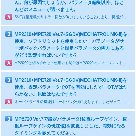
ん。何が原因でしょうか。パラメータ編集以外、ほと
んどのメニューが選べません。
SVC詳細定義のリトライ回数が0になっていることにより、機能が制限されている可能性があります。リトライ回数を1以上に変更して、再度お試しください。
MP2310+MPE720 Ver.7+SGDV(MECHATROLINK-II)を
使用、ソフトリミットを使用したい。パラメータがサ
ーボパックパラメータと固定パラメータの両方にある
がどう設定すればいいですか?
MP2000と組み合わせて使用する場合はMP2000のソフトリミットを使用します。サーボパック側のソフトリミットは使用しません。MP2000の固定パラメータに有効/無効、リミット値を設定します。ソフトリミットは原点復帰完了(IW800CのBit5「原点復帰(設定)完了」がオン)後に有効になります。
MP2310+MPE720 Ver.7+SGDV(MECHATROLINK-II)を
使用、固定パラメータでOTを有効にしたが、OTがはた
らかない。原因はなんですか?
オーバトラベルの機能はサーボパック側にあります。したがって、サーボパックのOTパラメータ(Pn50A.3とPn50B.0)を設定してオーバトラベルを有効にします。MP2000の固定パラメータはサーボパックでOTが働いた時、「アラーム」にするか「ワーニング」にするかを選択します。
MPE720 Ver.7で設定パラメータ(位置ループゲイン、速
度ループゲインの現在値)を変更しました。有効になる
タイミングを教えてください。