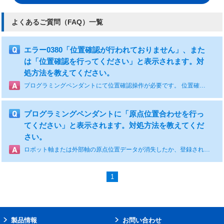
よくあるご質問（FAQ）一覧
エラー0380「位置確認が行われておりません」、また
は「位置確認を行ってください」と表示されます。対
処方法を教えてください。
プログラミングペンダントにて位置確認操作が必要です。 位置確認操作の詳細に関してはロボットコントローラ保守要領書の「第2原点の設定」をご参照ください。 ＊位置確認操作でロボットが動作しない場合は、YASKAWAコンタクトセンタへご連絡ください。 ■操作手順： 「位置確認」操作はロボットを第二原点位置に移動させる必要があります。操作の際にはロボットが周辺機器等と干渉しないよう確認を行いながら動作させてください。 ➀コントローラを「ティーチモード」に設定します。 ②プログラミングペンダントの画面より「メニュー」を選択し、【ロボット】→【第二原点】を選択し、「第2原点位置」画面を表示します。（図1） ③サーボ電源を投入し、プログラミングペンダントの「ネクスト」キーを押下して、すべての軸のパルス差が0になるまで移動させてください。 ※「ネクスト」キーの動作で周辺機器と干渉する場合には各軸操作で回避してください ※速度と動作は、「手動速度」と「座標系」に依存します。 ④画面上部のサブメニューより【データ】を選択し、【位置確認】を選択します。(図2) ⑤「位置確認操作が行われました」のメッセージがメッセージ欄に表示されましたら、作業完了です ※複数の制御グループが存在する場合には、操作手順2で対象の制御グループを表示し、操作手順⑤までを繰り返してください。 このメッセージが表示されるのは、制御電源オフと制御電源オンの時の絶対値エンコーダのアブソリュート回転量データが異なる場合に発生するアラームが発生したことを示しています。 安全性を確保するために、このアラーム発生後は「位置確認」操作を行わないとプレイバックやテスト運転ができないようになっております。
プログラミングペンダントに「原点位置合わせを行っ
てください」と表示されます。対処方法を教えてくだ
さい。
ロボット軸または外部軸の原点位置データが消失したか、登録されていない状態です。エンコーダバックアップ異常のアラームが併発している場合の対処方法については、機内バッテリー交換後、FAQ-01030「エンコーダバックアップ修復操作手順を教えてください。」をご参照いただき復旧させてください。 エンコーダの異常発生時には、エンコーダの保持している値の信頼性が低下する為、「*」表示に設定される場合があります。 上記以外については、対象軸の原点位置合わせが必要です。 ■操作手順 ①セキュリティーを管理モードに変更する。 ＊FAQ-01027「セキュリティモードの変更手順を教えてください。」を参照してください ②【ロボット】⇒【原点位置】⇒【アブソリュートデータ】が「＊」表示になっている軸は原点未登録状態です。 ③原点登録未完軸を原点位置（合いマーク）まで動作させる。 ④該当の選択軸〇を選択すると「原点位置合わせをしてよろしいですか？」のボップアップが表示されるので「はい」を 選択してください。アブソリュートデータに数字が入れば原点登録完了です。 [補足] 機能安全機能をご使用の場合は下記①の実行をお願いします。 ①【システム】⇒【セキュリティ】⇒【安全モード】選択(パスワード:5555555555555555)で安全モードに変更します。【原点位置】画面から、原点位置合せを行います。 その後、【リードバック】を選択し【書き込み】を選択します。
1
製品情報
お問い合わせ