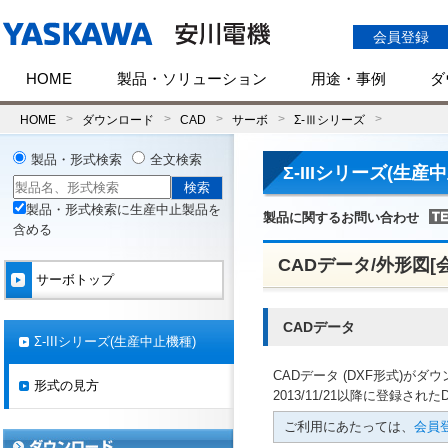
会員登録
HOME
製品・ソリューション
用途・事例
ダ
HOME
ダウンロード
CAD
サーボ
Σ-Ⅲシリーズ
製品・形式検索
全文検索
Σ-IIIシリーズ(生産
製品・形式検索に生産中止製品を
製品に関するお問い合わせ
含める
CADデータ/外形図[
サーボトップ
CADデータ
Σ-IIIシリーズ(生産中止機種)
CADデータ (DXF形式)が
形式の見方
2013/11/21以降に登録された
ご利用にあたっては、
会員登