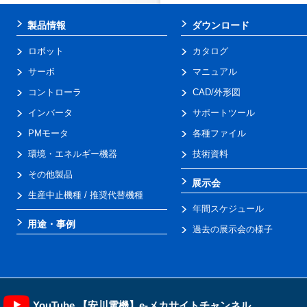
製品情報
ダウンロード
ロボット
カタログ
サーボ
マニュアル
コントローラ
CAD/外形図
インバータ
サポートツール
PMモータ
各種ファイル
環境・エネルギー機器
技術資料
その他製品
展示会
生産中止機種 / 推奨代替機種
年間スケジュール
用途・事例
過去の展示会の様子
YouTube 【安川電機】e-メカサイトチャンネル