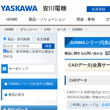
会員登録
HOME
製品・ソリューション
用途・事例
ダ
HOME
ダウンロード
CAD
サーボ
JUNMA
製品・形式検索
全文検索
JUNMAシリーズ(
製品・形式検索に生産中止製品を
製品に関するお問い合わせ
含める
CADデータ[会員サー
サーボトップ
CADデータ
JUNMAシリーズ(生産中止機種)
CADデータ (DXF形式)が
形式の見方
2013/11/21以降に登録された
ご利用にあたっては、
会員登