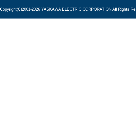
Copyright(C)2001‐2026 YASKAWA ELECTRIC CORPORATION All Rights Res