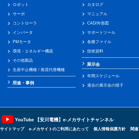
ロボット
カタログ
サーボ
マニュアル
コントローラ
CAD/外形図
インバータ
サポートツール
PMモータ
各種ファイル
環境・エネルギー機器
技術資料
その他製品
展示会
生産中止機種 / 推奨代替機種
年間スケジュール
用途・事例
過去の展示会の様子
YouTube 【安川電機】e-メカサイトチャンネル
サイトマップ
e-メカサイトのご利用にあたって
個人情報保護方針
関連