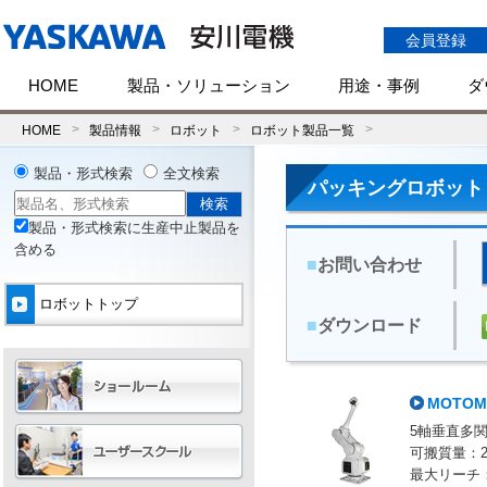
会員登録
HOME
製品・ソリューション
用途・事例
ダ
HOME
製品情報
ロボット
ロボット製品一覧
製品・形式検索
全文検索
パッキングロボット 
製品・形式検索に生産中止製品を
含める
■
お問い合わせ
ロボットトップ
■
ダウンロード
MOTOM
5軸垂直多
可搬質量：2 
最大リーチ：