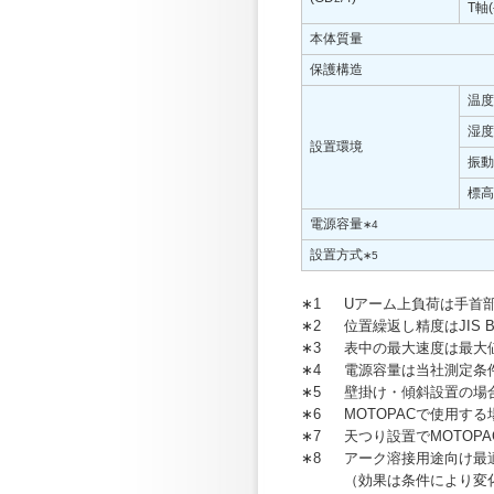
T軸
本体質量
保護構造
温度
湿度
設置環境
振動
標高
電源容量
∗4
設置方式
∗5
∗1
Uアーム上負荷は手首
∗2
位置繰返し精度はJIS 
∗3
表中の最大速度は最大
∗4
電源容量は当社測定条
∗5
壁掛け・傾斜設置の場
∗6
MOTOPACで使用す
∗7
天つり設置でMOTOP
∗8
アーク溶接用途向け最
（効果は条件により変