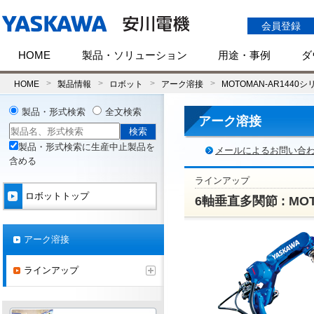
会員登録
HOME
製品・ソリューション
用途・事例
ダ
HOME
製品情報
ロボット
アーク溶接
MOTOMAN-AR1440
製品・形式検索
全文検索
アーク溶接
製品・形式検索に生産中止製品を
メールによるお問い合
含める
ラインアップ
ロボットトップ
6軸垂直多関節 : MO
アーク溶接
ラインアップ