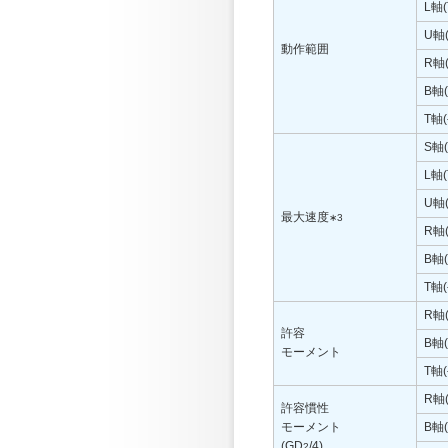
L軸
U軸
動作範囲
R軸
B軸
T軸
S軸
L軸
U軸
最大速度
∗3
R軸
B軸
T軸
R軸
許容
B軸
モーメント
T軸
R軸
許容慣性
モーメント
B軸
(GD
/4)
2