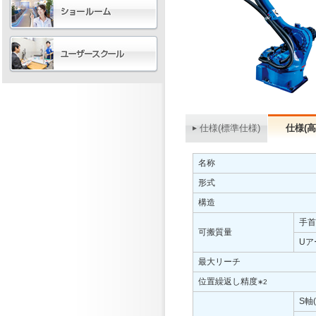
仕様(標準仕様)
仕様(高
名称
形式
構造
手首
可搬質量
Uア
最大リーチ
位置繰返し精度
∗2
S軸