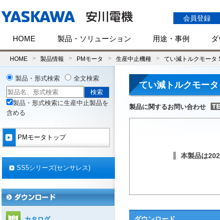
会員登録
HOME
製品・ソリューション
用途・事例
ダ
HOME
製品情報
PMモータ
生産中止機種
てい減トルクモータ 
製品・形式検索
全文検索
てい減トルクモータ 
製品・形式検索に生産中止製品を
製品に関するお問い合わせ
含める
PMモータトップ
本製品は20
SS5シリーズ(センサレス)
ダウンロード
カタログ