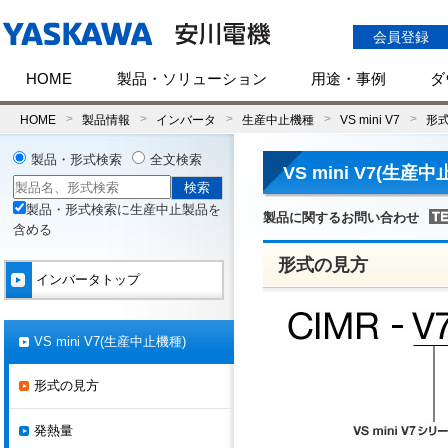
会員登録
HOME
製品・ソリューション
用途・事例
ダ
HOME
製品情報
インバータ
生産中止機種
VS mini V7
形
製品・形式検索
全文検索
VS mini V7(生産
製品・形式検索に生産中止製品を
製品に関するお問い合わせ
含める
形式の見方
インバータトップ
VS mini V7(生産中止機種)
形式の見方
発熱量