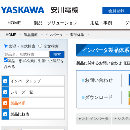
会員登録
HOME
製品・ソリューション
用途・事例
ダ
HOME
製品情報
インバータ
製品体系
製品・形式検索
全文検索
インバータ製品体系
製品・形式検索に生産中止製品を
製品に関するお問い合わせ
含める
■
お問い合わせ
インバータトップ
シリーズ一覧
■
ダウンロード
製品体系
製品比較表
汎用インバータ
システ