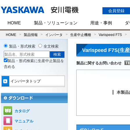
会員登録
HOME
製品・ソリューション
用途・事例
ダ
HOME
製品情報
インバータ
生産中止機種
Varispeed F7S
製品・形式検索
全文検索
Varispeed F7S(
製品・形式検索に生産中止製品を
製品に関するお問い合わせ
含める
インバータトップ
本製品
カタログ
マニュアル