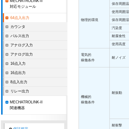
MECHATROLINK-II
保存周囲温
対応モジュール
使用周囲湿
64点入出力
物理的環境
保存周囲湿
カウンタ
汚染度
パルス出力
耐腐食性
使用高度
アナログ入力
アナログ出力
電気的
耐ノイズ
稼働条件
16点入力
16点出力
8点入出力
リレー出力
耐振動
機械的
MECHATROLINK-II
稼働条件
関連機器
耐衝撃
保証規定