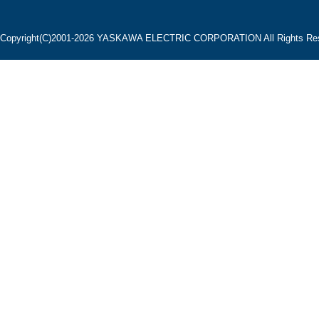
Copyright(C)2001‐2026 YASKAWA ELECTRIC CORPORATION All Rights Res