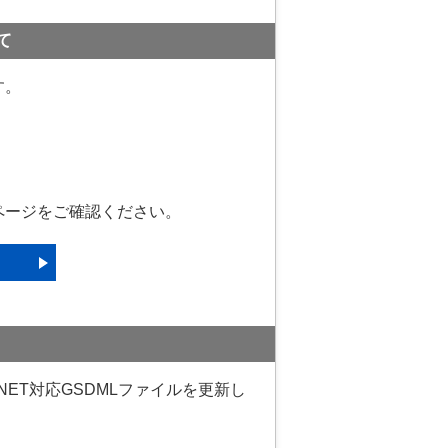
て
す。
ページをご確認ください。
INET対応GSDMLファイルを更新し