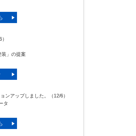
ら
6）
塗装」の提案
む
ジョンアップしました。（12/6）
データ
ら