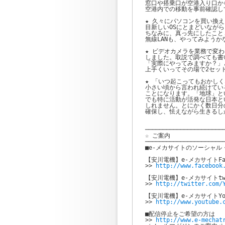
窓口や搭乗口が空港入り口か
空港内での移動を事前確認し
★ 久々にパソコンを買い換え
目新しいOSにとまどいなが
ちなみに、真っ先にしたこと.
無線LANも、やってみようか
★ ビデオカメラを業務で変
しました。取説で調べても書
「実際にやってみますか？」
上手くいってその場で2セット
★ 「いつ起こってもおかし
小さい頃から言われ続けてい
ことになります。「地球」と
でも特に活動が活発な日本と
しれません。とにかく数日分
確保し、怯えながら生きるしか
───────────────────────
☆ ご案内

───────────────────────
■e-メカサイトのソーシャル
【安川電機】e-メカサイトFac
>> 
http://www.facebook
【安川電機】e-メカサイトtwit
>> 
http://twitter.com/
【安川電機】e-メカサイトYouT
>> 
http://www.youtube.
■配信停止をご希望の方は

>> 
http://www.e-mechat