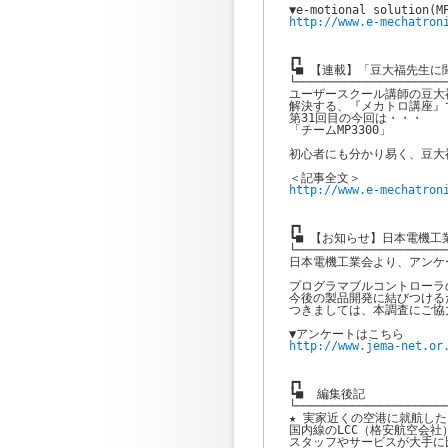
http://www.e-mechatron
┏┓

┗■ 【連載】「豆大福先生に
└──────────────────────
ユーザースクール講師の豆大
解決する、『メカトロ講座』で
第31回目の今回は・・・

「チームMP3300」

初心者にも分かり易く、豆大
┏┓

┗■ 【お知らせ】日本電機工
└──────────────────────
日本電機工業会より、アンケ
プログラマブルコントローラ
今後の製品開発に結びつけるた
つきましては、本調査にご協
http://www.jema-net.or
┏┓

┗■  編集後記

└──────────────────────
★ 実家近くの空港に就航した
国内線のLCC（格安航空会社
スタッフやサービスが大手に