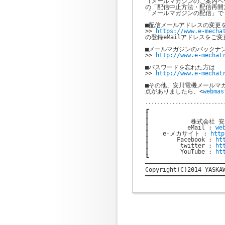
（メールマガジンのご案内ペー
の「配信中止方法・配信再開
「メールマガジンの配信」で
■配信メールアドレスの変更を
>> 
https://www.e-mecha
の登録eMailアドレスをご変
■メールマガジンのバックナン
>> 
http://www.e-mechat
■パスワードを忘れた方は

>> 
http://www.e-mechat
■その他、安川電機メールマガ
点がありましたら、<
webmas
‥‥‥‥‥‥‥‥‥‥‥‥‥
┏                    
┃                      
┃            株式会社 
┃           eMail : 
we
┃    e-メカサイト : 
http
┃        Facebook : 
ht
┃         twitter : 
ht
┃         YouTube : 
ht
┗                      
━━━━━━━━━━━━━━━━━━━━━━━
Copyright(C)2014 YASKAW
━━━━━━━━━━━━━━━━━━━━━━━