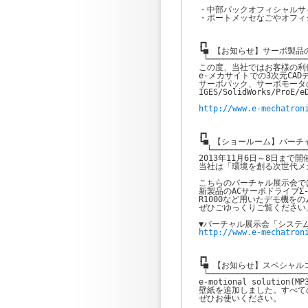
・中部パックオフィシャルサ
・ポートメッセなごやオフィ
┏┓

┗■ 【お知らせ】サーボ製品の
 └─────────────────────
この度、当社ではお客様の利
e-メカサイトでの3次元CA
サーボパック、サーボモータ
IGES/SolidWorks/Pr
http://www.e-mechatron
┏┓

┗■ 【ショールーム】バーチ
　└────────────────────
2013年11月6日～8日まで
当社は「環境を創る次世代メ
こちらのバーチャル展示会では
新製品のACサーボドライブΣ-
R1000など用いたデモ機を
ぜひごゆっくりご覧ください。
http://www.e-mechatron
┏┓

┗■ 【お知らせ】スペシャル
 └─────────────────────
e-motional solution
壁紙を追加しました。すべて
ぜひお使いください。
