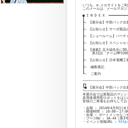
いつも、e-メカサイトをご利
このメールは、メールマガジ
■ I N D E X  ━━━━━━━━━━
┃

┣☆ 【展示会】中部パック出
┃

┣☆ 【お知らせ】サーボ製品の
┃

┣☆ 【ショールーム】バーチ
┃

┣☆ 【お知らせ】スペシャル
┃

┣☆ 【連載】豆大福先生に聞
┃　  第31話「チームMP3300
┃

┣☆ 【お知らせ】日本電機工
┃

┣☆  編集後記

┃

┗☆  ご案内

~~~~~~~~~~~~~~~~~~~~~~~
┏┓

┗■ 【展示会】中部パック出
└──────────────────────
本展示会では新製品のマシン
多用途適用形ロボットをはじ
皆様のご来場をお待ちしており
・会期 : 2014年4月9日(水)
・開場時間 : 10:00～17:00
・会場 : ポートメッセなごや
・ブースNo : 3A-44（第3号
・イベント情報URL : 
http