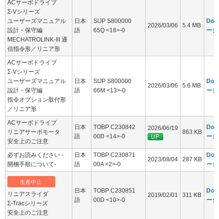
ACサーボドライブ
Σ-Vシリーズ
ユーザーズマニュアル
日本
SIJP S800000
Dow
2026/03/06
5.4 MB
設計・保守編
語
65Q <18>-0
ージ
MECHATROLINK-III 通
信指令形／リニア形
ACサーボドライブ
Σ-Vシリーズ
ユーザーズマニュアル
日本
SIJP S800000
Dow
2026/03/06
5.6 MB
設計・保守編
語
66M <13>-0
ージ
指令オプション取付形
／リニア形
ACサーボドライブ
日本
TOBP C230842
Dow
2026/06/19
リニアサーボモータ
863 KB
語
00D <14>-0
ージ
安全上のご注意
必ずお読みください -
日本
TOBP C230871
Dow
2023/08/04
287 KB
開梱手順について-
語
00A <2>-0
ージ
生産中止
日本
TOBP C230851
Dow
リニアスライダ
2019/02/01
311 KB
語
00D <10>-0
ージ
Σ-Tracシリーズ
安全上のご注意