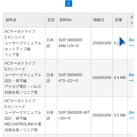
1
ダ
資料名
言語
資料No.
掲載日
容量
ド
ACサーボドライブ
Σ-Vシリーズ
日本
SIJP S800000
Dow
ユーザーズマニュアル
2026/03/06
6.1 MB
語
44M <15>-0
ージ
セットアップ編
リニア形
ACサーボドライブ
Σ-Vシリーズ
ユーザーズマニュアル
日本
SIJP S800000
Dow
2026/03/06
6.4 MB
設計・保守編
語
47S <22>-0
ージ
アナログ電圧・パルス
列指令形／リニア形
ACサーボドライブ
Σ-Vシリーズ
ユーザーズマニュアル
日本
SIJP S800000 48T
Dow
2026/03/06
5.5 MB
設計・保守編
語
<20>-0
ージ
MECHATROLINK-II 通
信指令形／リニア形