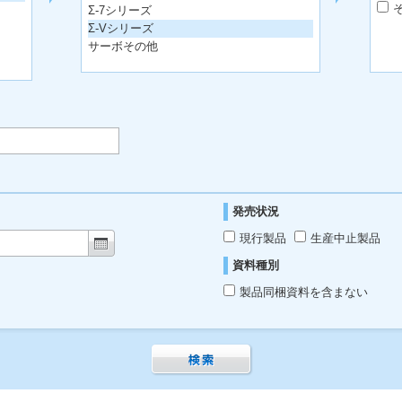
Σ-7シリーズ
Σ-Vシリーズ
サーボその他
発売状況
現行製品
生産中止製品
資料種別
製品同梱資料を含まない