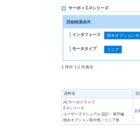
サーボ > Σ-Vシリーズ
詳細検索条件
インタフェース
指令オプションモ
モータタイプ
リニア
1 件中 1-1 件表示
資料名
言
ACサーボドライブ
Σ-Vシリーズ
日
ユーザーズマニュアル 設計・保守編
指令オプション取付形／リニア形