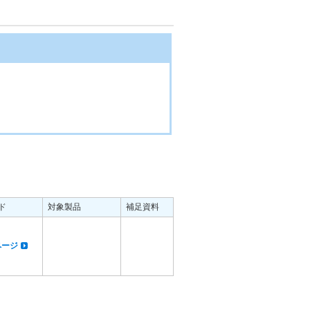
ド
対象製品
補足資料
dページ