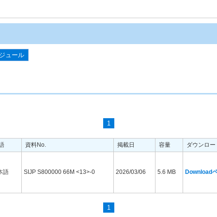
ジュール
1
語
資料No.
掲載日
容量
ダウンロー
本語
SIJP S800000 66M <13>-0
2026/03/06
5.6 MB
Downloa
1