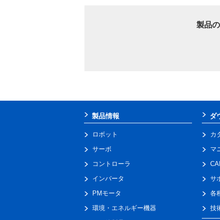
製品の
製品情報
ダ
ロボット
カ
サーボ
マ
コントローラ
C
インバータ
サ
PMモータ
各
環境・エネルギー機器
技