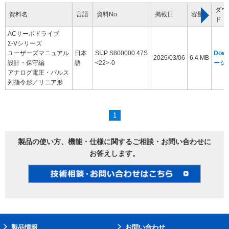
ダウ
資料名
言語
資料No.
掲載日
容量
ド
ACサーボドライブ
Σ-Vシリーズ
ユーザーズマニュアル
日本
SIJP S800000 47S
Dow
2026/03/06
6.4 MB
設計・保守編
語
<22>-0
ージ
アナログ電圧・パルス
列指令形／リニア形
1
製品の使い方、機能・仕様に関するご相談・お問い合わせに
お答えします。
製品情報
お問い合わせ