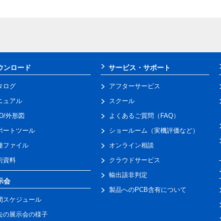
ウンロード
サービス・サポート
タログ
アフターサービス
ニュアル
スクール
AD/外形図
よくあるご質問（FAQ）
ポートツール
ショールーム（実機評価など）
種ファイル
オンライン相談
術資料
クラウドサービス
輸出該非判定
示会
製品へのPCB含有について
間スケジュール
去の展示会の様子