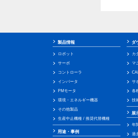
製品情報
ダ
ロボット
カ
サーボ
マ
コントローラ
C
インバータ
サ
PMモータ
各
環境・エネルギー機器
技
その他製品
展
生産中止機種 / 推奨代替機種
年
用途・事例
過