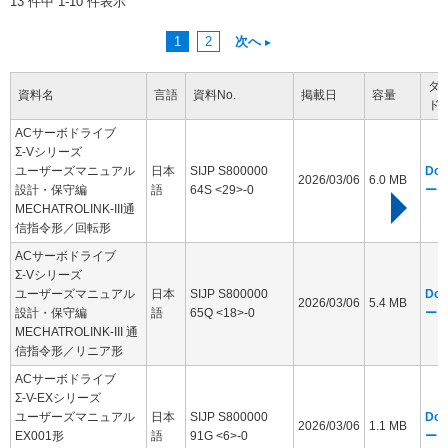
13 件中 1-10 件表示
1
2
次へ
ダ
資料名
言語
資料No.
掲載日
容量
ド
ACサーボドライブ
Σ-Vシリーズ
ユーザーズマニュアル
日本
SIJP S800000
Dow
2026/03/06
6.0 MB
設計・保守編
語
64S <29>-0
ー
MECHATROLINK-III通
信指令形／回転形
ACサーボドライブ
Σ-Vシリーズ
ユーザーズマニュアル
日本
SIJP S800000
Dow
2026/03/06
5.4 MB
設計・保守編
語
65Q <18>-0
ー
MECHATROLINK-III 通
信指令形／リニア形
ACサーボドライブ
Σ-V-EXシリーズ
ユーザーズマニュアル
日本
SIJP S800000
Dow
2026/03/06
1.1 MB
EX001形
語
91G <6>-0
ー