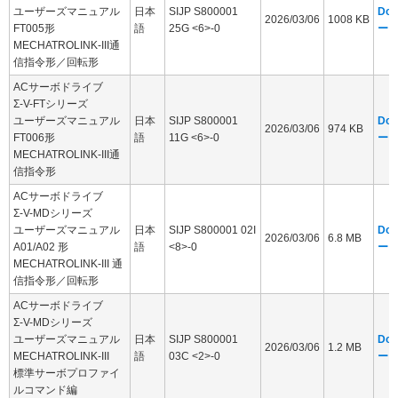
ユーザーズマニュアル
日本
SIJP S800001
Dow
2026/03/06
1008 KB
FT005形
語
25G <6>-0
ー
MECHATROLINK-III通
信指令形／回転形
ACサーボドライブ
Σ-V-FTシリーズ
ユーザーズマニュアル
日本
SIJP S800001
Dow
2026/03/06
974 KB
FT006形
語
11G <6>-0
ー
MECHATROLINK-III通
信指令形
ACサーボドライブ
Σ-V-MDシリーズ
ユーザーズマニュアル
日本
SIJP S800001 02I
Dow
2026/03/06
6.8 MB
A01/A02 形
語
<8>-0
ー
MECHATROLINK-III 通
信指令形／回転形
ACサーボドライブ
Σ-V-MDシリーズ
ユーザーズマニュアル
日本
SIJP S800001
Dow
2026/03/06
1.2 MB
MECHATROLINK-III
語
03C <2>-0
ー
標準サーボプロファイ
ルコマンド編