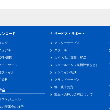
ウンロード
サービス・サポート
タログ
アフターサービス
ニュアル
スクール
AD/外形図
よくあるご質問（FAQ）
ポートツール
ショールーム（実機評価など）
種ファイル
オンライン相談
術資料
クラウドサービス
輸出該非判定
示会
製品へのPCB含有について
間スケジュール
去の展示会の様子