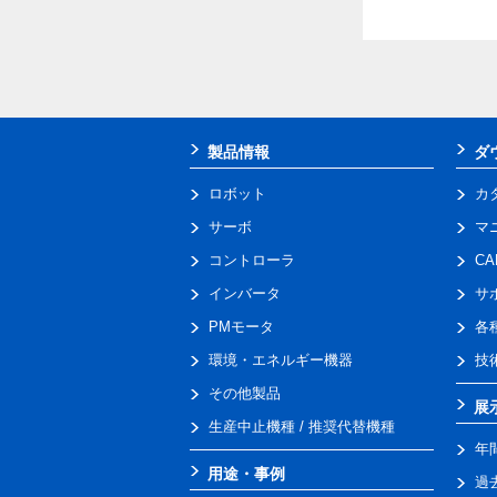
製品情報
ダ
ロボット
カ
サーボ
マ
コントローラ
C
インバータ
サ
PMモータ
各
環境・エネルギー機器
技
その他製品
展
生産中止機種 / 推奨代替機種
年
用途・事例
過