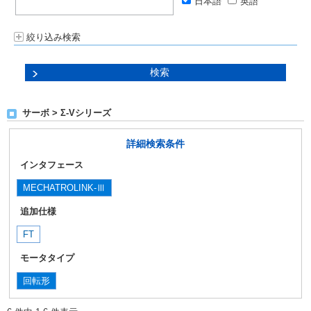
日本語
英語
絞り込み検索
サーボ > Σ-Vシリーズ
詳細検索条件
インタフェース
MECHATROLINK-Ⅲ
追加仕様
FT
モータタイプ
回転形