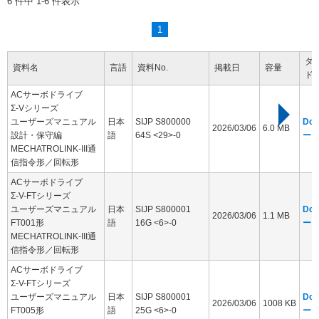
6 件中 1-6 件表示
1
ダ
資料名
言語
資料No.
掲載日
容量
ド
ACサーボドライブ
Σ-Vシリーズ
ユーザーズマニュアル
日本
SIJP S800000
Dow
2026/03/06
6.0 MB
設計・保守編
語
64S <29>-0
ー
MECHATROLINK-III通
信指令形／回転形
ACサーボドライブ
Σ-V-FTシリーズ
ユーザーズマニュアル
日本
SIJP S800001
Dow
2026/03/06
1.1 MB
FT001形
語
16G <6>-0
ー
MECHATROLINK-III通
信指令形／回転形
ACサーボドライブ
Σ-V-FTシリーズ
ユーザーズマニュアル
日本
SIJP S800001
Dow
2026/03/06
1008 KB
FT005形
語
25G <6>-0
ー