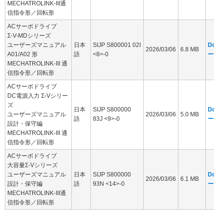
MECHATROLINK-III通
信指令形／回転形
ACサーボドライブ
Σ-V-MDシリーズ
ユーザーズマニュアル
日本
SIJP S800001 02I
Dow
2026/03/06
6.8 MB
A01/A02 形
語
<8>-0
ー
MECHATROLINK-III 通
信指令形／回転形
ACサーボドライブ
DC電源入力 Σ-Vシリー
ズ
日本
SIJP S800000
Dow
ユーザーズマニュアル
2026/03/06
5.0 MB
語
83J <9>-0
ー
設計・保守編
MECHATROLINK-III 通
信指令形／回転形
ACサーボドライブ
大容量Σ-Vシリーズ
ユーザーズマニュアル
日本
SIJP S800000
Dow
2026/03/06
6.1 MB
設計・保守編
語
93N <14>-0
ー
MECHATROLINK-III通
信指令形／回転形