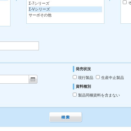
Σ-7シリーズ
Σ-Vシリーズ
サーボその他
発売状況
現行製品
生産中止製品
資料種別
製品同梱資料を含まない