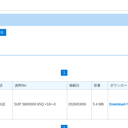
-Ⅲ
1
語
資料No.
掲載日
容量
ダウンロー
本語
SIJP S800000 65Q <18>-0
2026/03/06
5.4 MB
Downloa
1