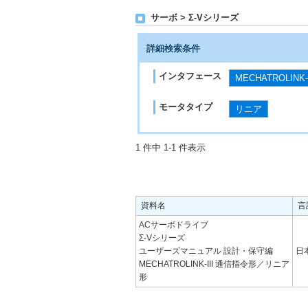
サーボ > Σ-Vシリーズ
詳細検索条件
インタフェース
MECHATROLINK
モータタイプ
リニア
1 件中 1-1 件表示
資料名
言
ACサーボドライブ
Σ-Vシリーズ
ユーザーズマニュアル 設計・保守編
日
MECHATROLINK-III 通信指令形／リニア
形