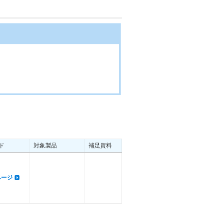
ド
対象製品
補足資料
dページ