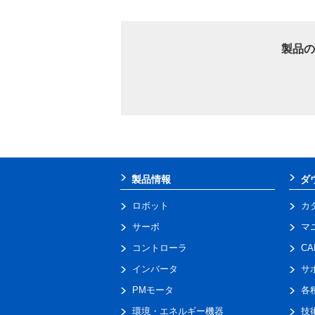
製品の
製品情報
ダ
ロボット
カ
サーボ
マ
コントローラ
C
インバータ
サ
PMモータ
各
環境・エネルギー機器
技