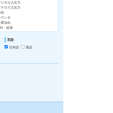
デジタル入出力
アナログ入出力
通信
カウンタ
位置決め
SSI・拡張
言語
日本語
英語