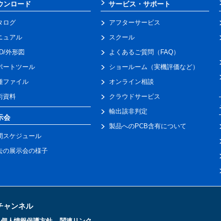
ウンロード
サービス・サポート
タログ
アフターサービス
ニュアル
スクール
AD/外形図
よくあるご質問（FAQ）
ポートツール
ショールーム（実機評価など）
種ファイル
オンライン相談
術資料
クラウドサービス
輸出該非判定
示会
製品へのPCB含有について
間スケジュール
去の展示会の様子
トチャンネル
個人情報保護方針
関連リンク