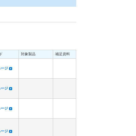
ド
対象製品
補足資料
dページ
dページ
dページ
dページ