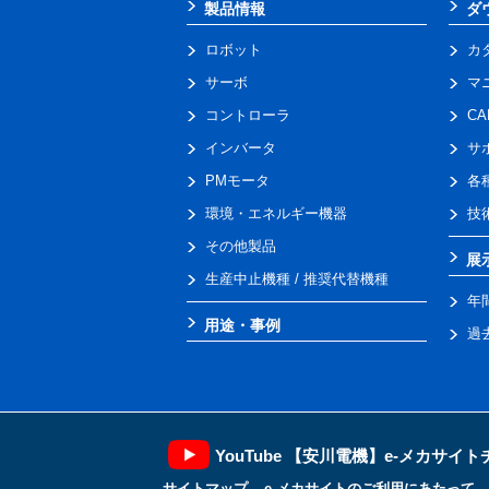
製品情報
ダ
ロボット
カ
サーボ
マ
コントローラ
C
インバータ
サ
PMモータ
各
環境・エネルギー機器
技
その他製品
展
生産中止機種 / 推奨代替機種
年
用途・事例
過
YouTube 【安川電機】e-メカサイ
サイトマップ
e-メカサイトのご利用にあたって