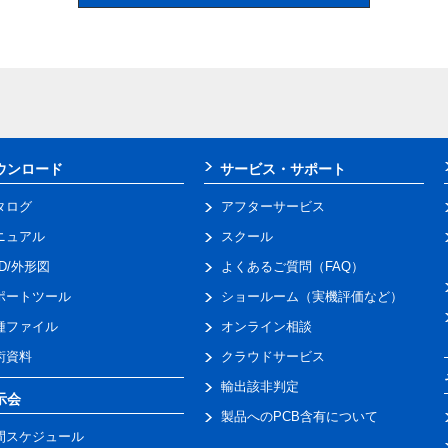
ウンロード
サービス・サポート
タログ
アフターサービス
ニュアル
スクール
AD/外形図
よくあるご質問（FAQ）
ポートツール
ショールーム（実機評価など）
種ファイル
オンライン相談
術資料
クラウドサービス
輸出該非判定
示会
製品へのPCB含有について
間スケジュール