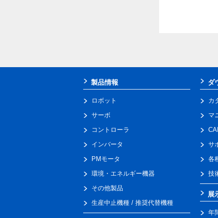
製品情報
ダ
ロボット
カ
サーボ
マ
コントローラ
C
インバータ
サ
PMモータ
各
環境・エネルギー機器
技
その他製品
展
生産中止機種 / 推奨代替機種
年