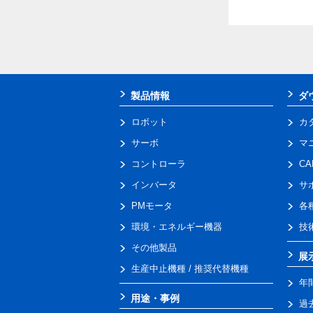
製品情報
ダ
ロボット
カ
サーボ
マ
コントローラ
C
インバータ
サ
PMモータ
各
環境・エネルギー機器
技
その他製品
展
生産中止機種 / 推奨代替機種
年
用途・事例
過