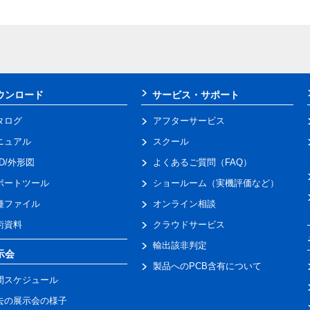
ウンロード
サービス・サポート
タログ
アフターサービス
ニュアル
スクール
AD/外形図
よくあるご質問（FAQ）
ポートツール
ショールーム（実機評価など）
種ファイル
オンライン相談
術資料
クラウドサービス
輸出該非判定
示会
製品へのPCB含有について
間スケジュール
去の展示会の様子