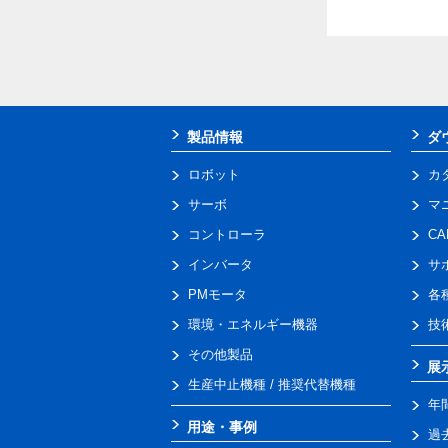
製品情報
ダ
ロボット
カ
サーボ
マ
コントローラ
C
インバータ
サ
PMモータ
各
環境・エネルギー機器
技
その他製品
展
生産中止機種 / 推奨代替機種
年
用途・事例
過