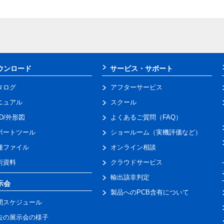
ウンロード
サービス・サポート
タログ
アフターサービス
ニュアル
スクール
AD/外形図
よくあるご質問（FAQ）
ポートツール
ショールーム（実機評価など）
種ファイル
オンライン相談
術資料
クラウドサービス
輸出該非判定
示会
製品へのPCB含有について
間スケジュール
去の展示会の様子