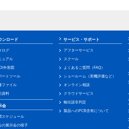
ウンロード
サービス・サポート
タログ
アフターサービス
ニュアル
スクール
AD/外形図
よくあるご質問（FAQ）
ポートツール
ショールーム（実機評価など）
種ファイル
オンライン相談
術資料
クラウドサービス
輸出該非判定
示会
製品へのPCB含有について
間スケジュール
去の展示会の様子