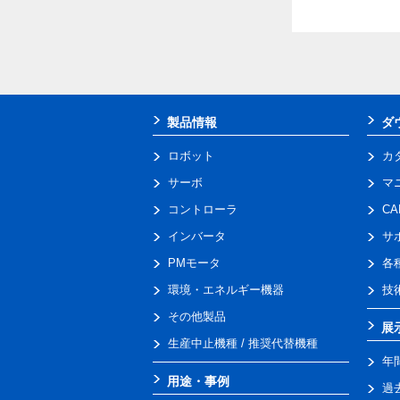
製品情報
ダ
ロボット
カ
サーボ
マ
コントローラ
C
インバータ
サ
PMモータ
各
環境・エネルギー機器
技
その他製品
展
生産中止機種 / 推奨代替機種
年
用途・事例
過