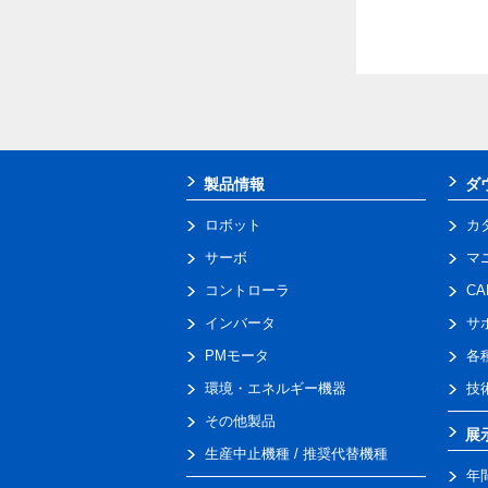
製品情報
ダ
ロボット
カ
サーボ
マ
コントローラ
C
インバータ
サ
PMモータ
各
環境・エネルギー機器
技
その他製品
展
生産中止機種 / 推奨代替機種
年