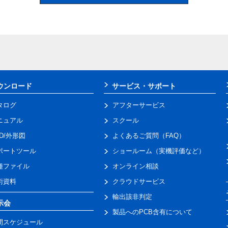
ウンロード
サービス・サポート
タログ
アフターサービス
ニュアル
スクール
AD/外形図
よくあるご質問（FAQ）
ポートツール
ショールーム（実機評価など）
種ファイル
オンライン相談
術資料
クラウドサービス
輸出該非判定
示会
製品へのPCB含有について
間スケジュール