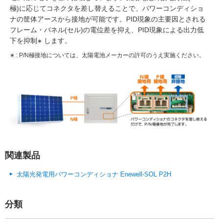
極)に応じてコネクタを差し替えることで、パワーコンディショ
ナの筐体アースから接地が可能です。PID現象の主要因とされる
フレーム・パネル(セル)の電位差を抑え、PID現象による出力低
下を抑制
します。
∗
∗ : P/N極接地については、太陽電池メーカーの許可のうえ実施ください。
関連製品
太陽光発電用パワーコンディショナ Enewell-SOL P2H
分類