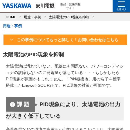
製品・技術情報
サイト
MENU
HOME
用途・事例
太陽電池のPID現象を抑制
用途・事例
この事例についてもっと詳しく！お問い合わせはこちら
太陽電池のPID現象を抑制
太陽電池は汚れていない、配線にも問題ない、パワーコンディシ
ョナの故障もないのに発電量が落ちている・・・もしかしたら
PID現象が原因かもしれません。「P/N極接地」用の端子を標準
搭載したEnewell-SOL P2Hで、PID現象の対策が可能です。
課題
PID現象により、太陽電池の出力
が大きく低下している
高温多湿などの環境で高電圧が印加されることにより、太陽電池