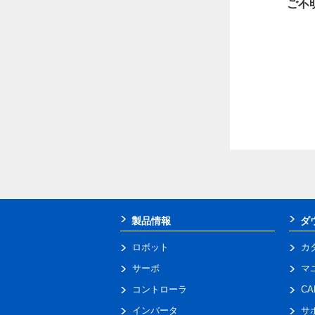
ご不
製品情報
ダ
ロボット
カ
サーボ
マ
コントローラ
C
インバータ
サ