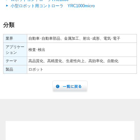
小型ロボット用コントローラ YRC1000micro
分類
業界
自動車･自動車部品、金属加工、射出･成形、電気･電子
アプリケー
検査･検出
ション
テーマ
高品質化、高精度化、生産性向上、高効率化、自動化
製品
ロボット