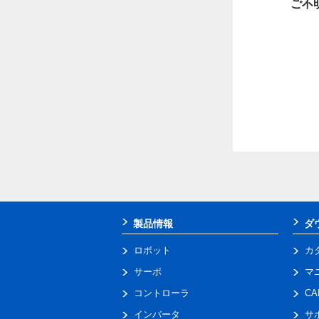
ご不
製品情報
ダ
ロボット
カ
サーボ
マ
コントローラ
C
インバータ
サ