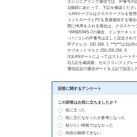
エンジニアリング通信では、IP番号の
1)接続にあたって、下記を確認くださ
･LANケーブルはクロスケーブルを使
コントローラとPCを直接接続する場合
間にHUBを入れる場合は、クロスケー
･WINDOWS-7の場合、インターネット
･パソコンのIP番号は正しく設定され
IPアドレス :192.168. 1. ***(***は
サブネットマスク:255.255.255. 0
注)LANポートによってはストレート
2)上記を確認後、セルフコンフィグレ
通信設定の通信ポートを上記で設定し
回答に関するアンケート
この回答はお役に立ちましたか？
役に立った
役に立たなかったが参考になった
知りたい情報ではなかった
内容が納得できない