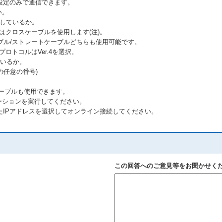
設定のみで通信できます。
い。
用しているか。
はクロスケーブルを使用します(注)。
ブル/ストレートケーブルどちらも使用可能です。
プロトコルはVer.4を選択。
ているか。
1以外の任意の番号)
ケーブルも使用できます。
ーションを実行してください。
たIPアドレスを選択してオンライン接続してください。
この回答へのご意見等をお聞かせく