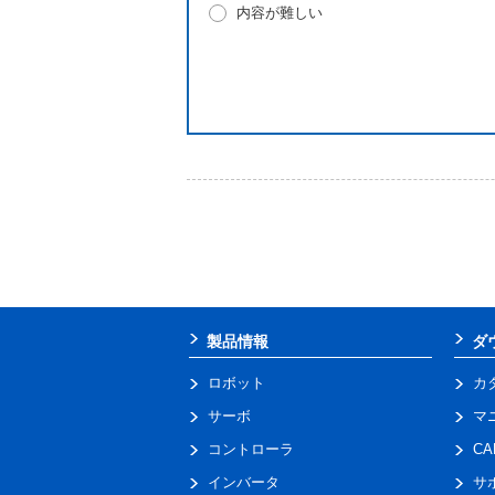
内容が難しい
製品情報
ダ
ロボット
カ
サーボ
マ
コントローラ
C
インバータ
サ