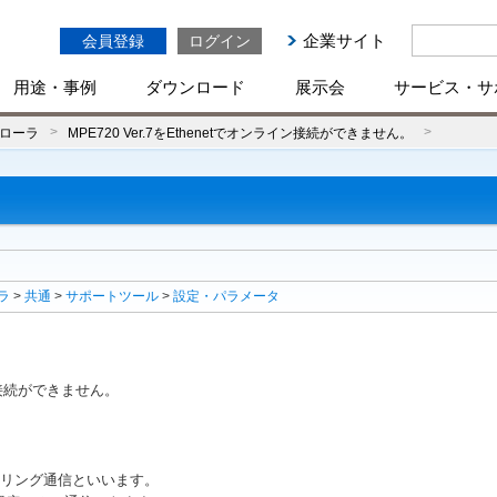
企業サイト
会員登録
ログイン
用途・事例
ダウンロード
展示会
サービス・サ
ローラ
MPE720 Ver.7をEthenetでオンライン接続ができません。
ラ
>
共通
>
サポートツール
>
設定・パラメータ
ライン接続ができません。
ニアリング通信といいます。