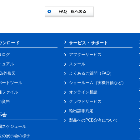
ウンロード
サービス・サポート
タログ
アフターサービス
ニュアル
スクール
AD/外形図
よくあるご質問（FAQ）
ポートツール
ショールーム（実機評価など）
種ファイル
オンライン相談
術資料
クラウドサービス
輸出該非判定
示会
製品へのPCB含有について
間スケジュール
去の展示会の様子