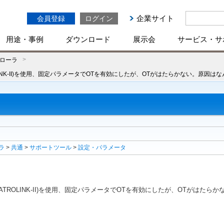
企業サイト
会員登録
ログイン
用途・事例
ダウンロード
展示会
サービス・サ
ローラ
CHATROLINK-II)を使用、固定パラメータでOTを有効にしたが、OTがはたらかない。原因は
ラ
>
共通
>
サポートツール
>
設定・パラメータ
DV(MECHATROLINK-II)を使用、固定パラメータでOTを有効にしたが、OTがは