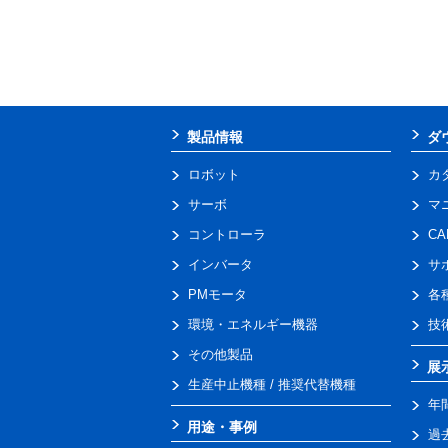
製品情報
ダ
ロボット
カ
サーボ
マ
コントローラ
C
インバータ
サ
PMモータ
各
環境・エネルギー機器
技
その他製品
展
生産中止機種 / 推奨代替機種
年
用途・事例
過