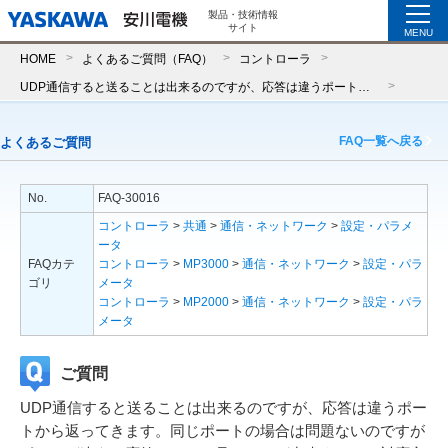
製品・技術情報
サイト
MENU
HOME
よくあるご質問（FAQ）
コントローラ
UDP通信すると送ることは出来るのですが、応答は違うポートから返ってきます。同じポートの場合は問題ないのですがポートが違うと応答データを見ることが出来ません。対応方法はありますか。
FAQ一覧へ戻る
よくあるご質問
No.
FAQ-30016
コントローラ
>
共通
>
通信・ネットワーク
>
設定・パラメ
ータ
FAQカテ
コントローラ
>
MP3000
>
通信・ネットワーク
>
設定・パラ
ゴリ
メータ
コントローラ
>
MP2000
>
通信・ネットワーク
>
設定・パラ
メータ
ご質問
UDP通信すると送ることは出来るのですが、応答は違うポー
トから返ってきます。同じポートの場合は問題ないのですが