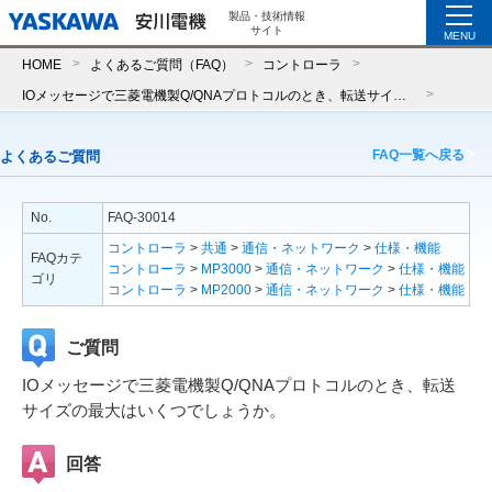
製品・技術情報
サイト
MENU
HOME
よくあるご質問（FAQ）
コントローラ
IOメッセージで三菱電機製Q/QNAプロトコルのとき、転送サイズの最大はいくつでしょうか。
FAQ一覧へ戻る
よくあるご質問
No.
FAQ-30014
コントローラ
>
共通
>
通信・ネットワーク
>
仕様・機能
FAQカテ
コントローラ
>
MP3000
>
通信・ネットワーク
>
仕様・機能
ゴリ
コントローラ
>
MP2000
>
通信・ネットワーク
>
仕様・機能
ご質問
IOメッセージで三菱電機製Q/QNAプロトコルのとき、転送
サイズの最大はいくつでしょうか。
回答